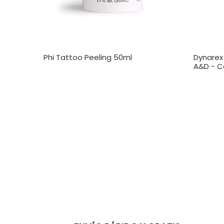
Phi Tattoo Peeling 50ml
Dynarex
A&D - C