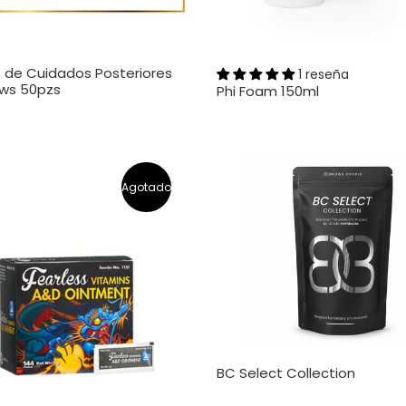
s de Cuidados Posteriores
1 reseña
ows 50pzs
Phi Foam 150ml
Agotado
BC Select Collection