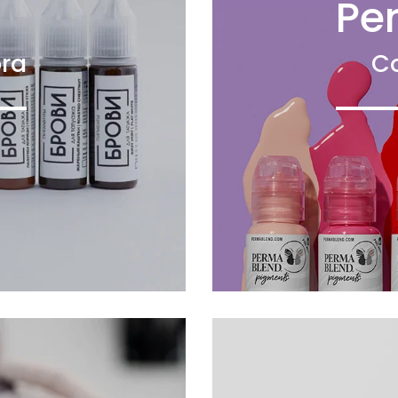
Pe
ra
C