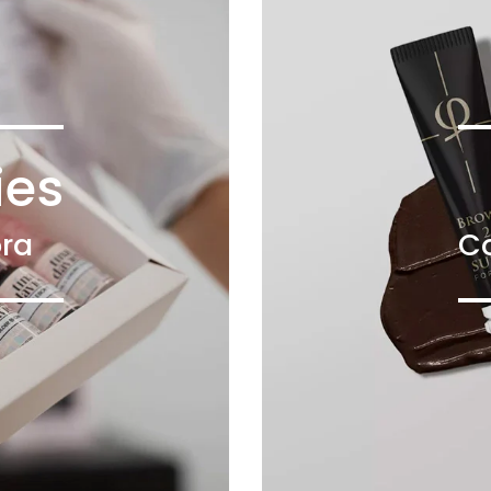
ies
ra
C