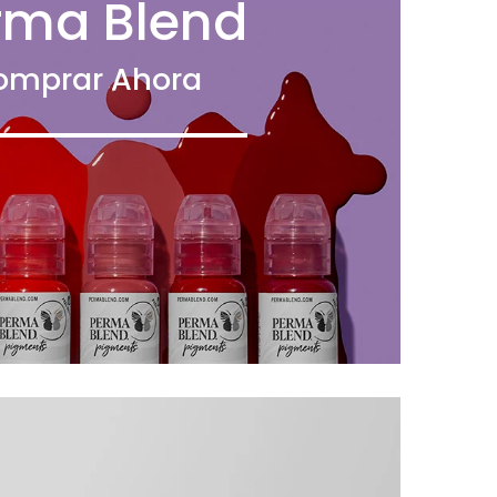
rma Blend
omprar Ahora