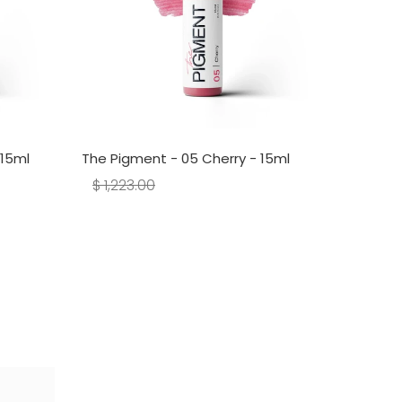
 15ml
The Pigment - 05 Cherry - 15ml
The Pig
$ 1,223.00
$ 1,22