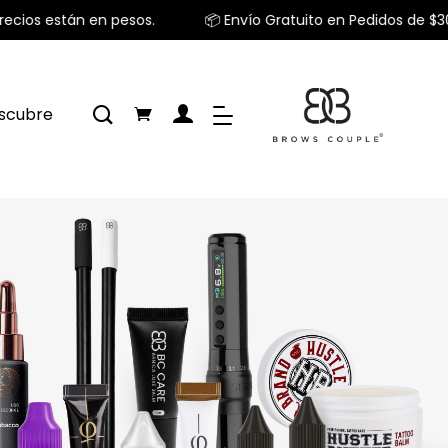
stán en pesos.
📦 Envío Gratuito en Pedidos de $300 USD 
scubre