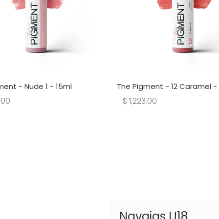
ment - Nude 1 - 15ml
The Pigment - 12 Caramel -
.00
$ 1,223.00
Navajas U18